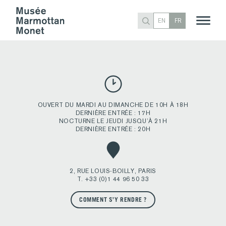
PORTRAIT DE BERTHE MORISOT ÉTENDUE, 1873
EN
FR
Publié
anima
26 mars 2020
3 novembre 2020
par
OUVERT DU MARDI AU DIMANCHE DE 10H À 18H
DERNIÈRE ENTRÉE : 17H
NOCTURNE LE JEUDI JUSQU’À 21H
DERNIÈRE ENTRÉE : 20H
2, RUE LOUIS-BOILLY, PARIS
T. +33 (0)1 44 96 50 33
COMMENT S’Y RENDRE ?