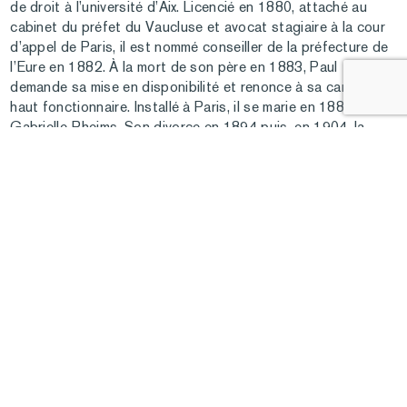
de droit à l’université d’Aix. Licencié en 1880, attaché au
cabinet du préfet du Vaucluse et avocat stagiaire à la cour
d’appel de Paris, il est nommé conseiller de la préfecture de
l’Eure en 1882. À la mort de son père en 1883
,
Paul
demande sa mise en disponibilité et renonce à sa carrière de
haut fonctionnaire. Installé à Paris, il se marie en 1885 avec
Gabrielle Rheims. Son divorce en 1894 puis, en 1904, la
mort de Marie Martin qu’il envisageait d’épouser en
secondes noces, privent Paul Marmottan de descendance ; il
mène dès lors une existence solitaire. À l’abri du besoin, il se
consacre à l’étude de l’histoire et de l’art entre 1789 et
1830. Auteur prolifique et respecté, il s’impose comme un
spécialiste du Consulat et de l’Empire dont il contribue à
réhabiliter l’art encore mal connu. Les recherches de
BILLETTERIE
l’historien nourrissent les acquisitions de l’amateur qui
entreprend, à la suite de son père, de constituer sa propre
collection. Paul Marmottan réunit ses premiers achats dans
le pavillon qu’il réaménage dans le plus pur goût Empire. Il y
présente les effigies en marbre de Carrare de certains
membres de la famille de l’Empereur. Le mobilier est
sélectionné avec rigueur et provient, entre autres, du palais