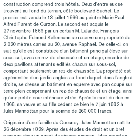
construction comprend trois hôtels. Deux d’entre eux se
trouvent au fond du terrain, côté boulevard Suchet. Le
premier est vendu le 13 juillet 1866 au peintre Marie Paul
Alfred Parent de Curzon. Le second est acquis le
27 novembre 1866 par un certain M. Lalande. François
Christophe Edmond Kellermann se réserve une propriété de
2 020 mètres carrés au 20, avenue Raphaël. De celle-ci, on
sait qu’elle est constituée d’un bâtiment principal élevé sur
sous-sol, avec un rez-de-chaussée et un étage, encadré de
deux pavillons attenants édifiés chacun sur sous-sol,
comportant seulement un rez-de-chaussée. La propriété est
agrémentée d’un jardin anglais au fond duquel, dans l’angle à
droite, se dresse un bâtiment en équerre avec pan coupé sur
terre-plein comprenant un rez-de-chaussée et un étage, ainsi
qu’une petite cour intérieure vitrée. Après la mort du duc en
1868, sa veuve et sa fille cèdent ce bien le 7 juin 1882 à
Jules Marmottan pour la somme de 260 000 francs.
Originaire d’une famille du Quesnoy, Jules Marmottan naît le
26 décembre 1829. Après des études de droit et un bref
passage chez un agent de change parisien, Jules prend en