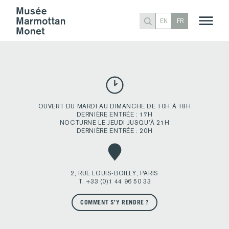
LA SEINE À PORT-VILLEZ, EFFET ROSE, 1894
EN
FR
Publié
Manon Paineau
15 avril 2020
3 novembre 2020
par
OUVERT DU MARDI AU DIMANCHE DE 10H À 18H
DERNIÈRE ENTRÉE : 17H
NOCTURNE LE JEUDI JUSQU’À 21H
DERNIÈRE ENTRÉE : 20H
2, RUE LOUIS-BOILLY, PARIS
T. +33 (0)1 44 96 50 33
COMMENT S’Y RENDRE ?