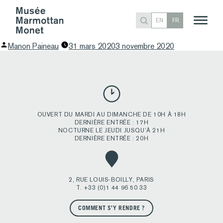
EUGÈNE MANET ET SA FILLE DANS LE JARDIN DE
EN
FR
BOUGIVAL, 1881
Publié
Manon Paineau
31 mars 2020
3 novembre 2020
par
OUVERT DU MARDI AU DIMANCHE DE 10H À 18H
DERNIÈRE ENTRÉE : 17H
NOCTURNE LE JEUDI JUSQU’À 21H
DERNIÈRE ENTRÉE : 20H
2, RUE LOUIS-BOILLY, PARIS
T. +33 (0)1 44 96 50 33
COMMENT S’Y RENDRE ?