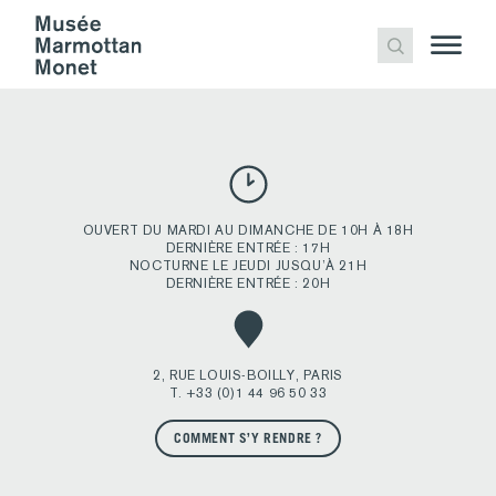
MAGNET
Publié
anima
2 décembre 2020
par
OUVERT DU MARDI AU DIMANCHE DE 10H À 18H
DERNIÈRE ENTRÉE : 17H
NOCTURNE LE JEUDI JUSQU’À 21H
DERNIÈRE ENTRÉE : 20H
2, RUE LOUIS-BOILLY, PARIS
T. +33 (0)1 44 96 50 33
COMMENT S’Y RENDRE ?