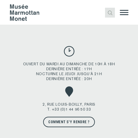
CARNET ROSES TREMIERES
Publié
boutique
13 novembre 2024
par
OUVERT DU MARDI AU DIMANCHE DE 10H À 18H
DERNIÈRE ENTRÉE : 17H
NOCTURNE LE JEUDI JUSQU’À 21H
DERNIÈRE ENTRÉE : 20H
2, RUE LOUIS-BOILLY, PARIS
T. +33 (0)1 44 96 50 33
COMMENT S’Y RENDRE ?