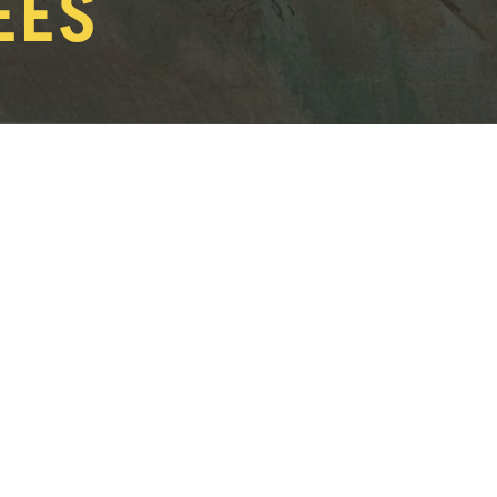
ÉES
r…
Et si le sommeil devenait une porte vers
nfants et adultes à découvrir autrement l’exposition
«
écits, sensations et émotions.
r, de la douceur de l’endormissement aux frissons de la
ours sensible et immersif. Mythes anciens, contes
BILLETTERIE
PARTAGEZ SUR
es œuvres s’animent à travers les corps, l’imaginaire et la
 grands ouverts.