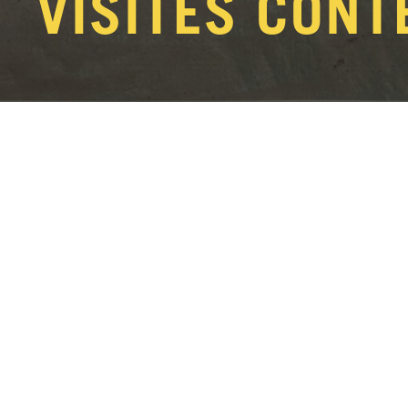
VISITES CONT
Rêver, frissonner, s’éveille
l’imaginaire ?
La conteuse
Violaine Joffart
invite e
L’Empire du Sommeil »
, en mêlant r
Du plaisir du rêve à la peur du cauchema
nuit, chacun est guidé à travers un parc
revisités et histoires à faire trembler… l
poésie.
Une visite pour rêver ensemble, les yeux