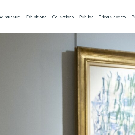
he museum
Exhibitions
Collections
Publics
Private events
P